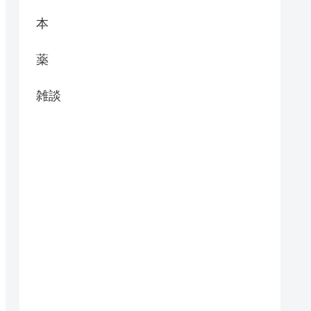
本
薬
雑談