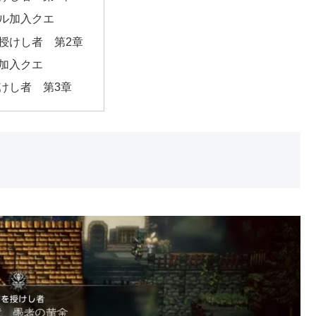
ル加入クエ
授けし者 第2章
加入クエ
けし者 第3章