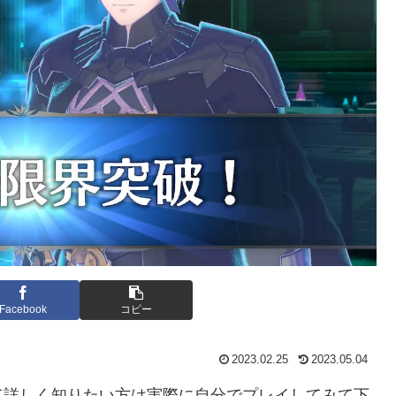
Facebook
コピー
2023.02.25
2023.05.04
て詳しく知りたい方は実際に自分でプレイしてみて下