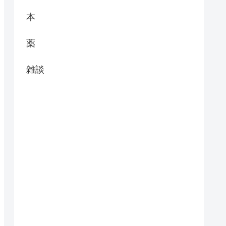
本
薬
雑談