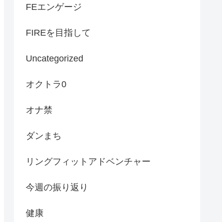
FEエンゲージ
FIREを目指して
Uncategorized
オクトラ0
オナ禁
ダンまち
リングフィットアドベンチャー
今週の振り返り
健康