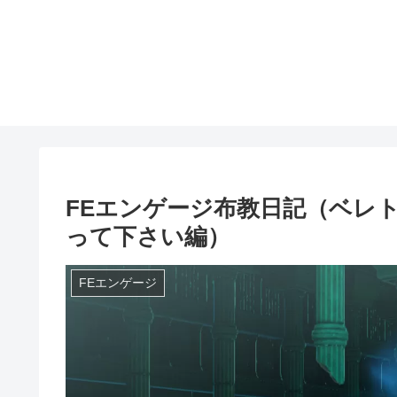
FEエンゲージ布教日記（ベレ
って下さい編）
FEエンゲージ