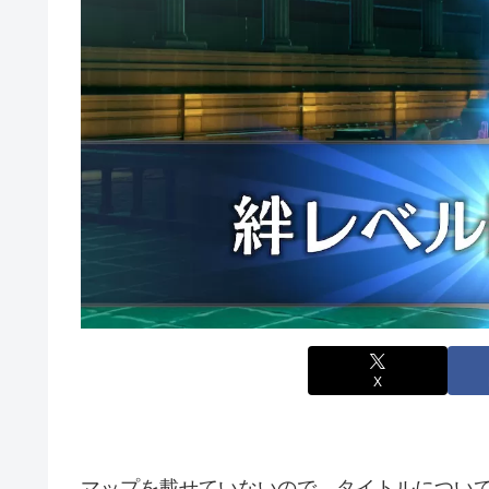
X
マップを載せていないので、タイトルについ